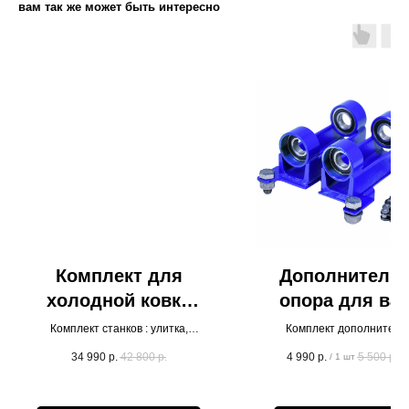
вам так же может быть интересно
Комплект для
Дополнитель
холодной ковки
опора для ва
Шарман
Комплект станков : улитка,
Комплект дополнитель
кольцегиб, торсион
валов и цепи для прока
34 990
р.
42 800
р.
4 990
р.
5 500
р.
/
1 шт
/
профиля малого сече